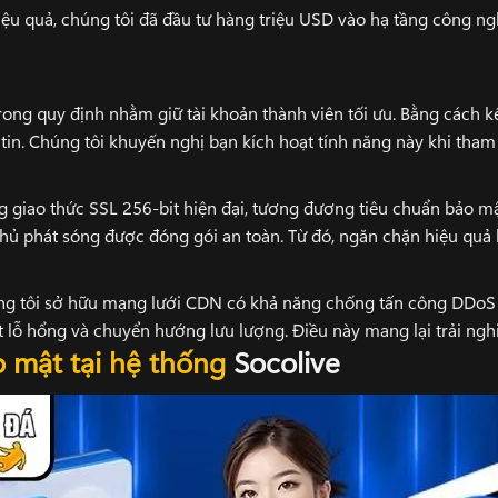
ệu quả, chúng tôi đã đầu tư hàng triệu USD vào hạ tầng công ngh
trong quy định nhằm giữ tài khoản thành viên tối ưu. Bằng cách 
tin. Chúng tôi khuyến nghị bạn kích hoạt tính năng này khi tham
 giao thức SSL 256-bit hiện đại, tương đương tiêu chuẩn bảo m
 chủ phát sóng được đóng gói an toàn. Từ đó, ngăn chặn hiệu quả 
ng tôi sở hữu mạng lưới CDN có khả năng chống tấn công DDoS l
t lỗ hổng và chuyển hướng lưu lượng. Điều này mang lại trải ng
o mật tại hệ thống
Socolive