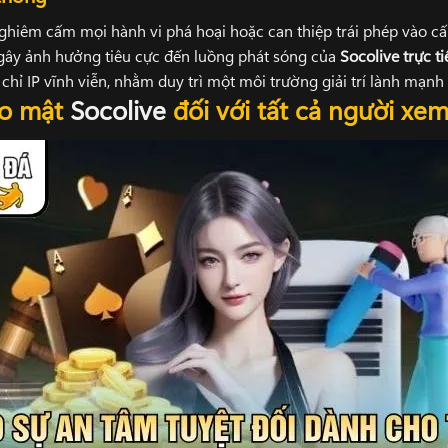
ghiêm cấm mọi hành vi phá hoại hoặc can thiệp trái phép vào cấ
t gây ảnh hưởng tiêu cực đến luồng phát sóng của
Socolive trực t
a chỉ IP vĩnh viễn, nhằm duy trì một môi trường giải trí lành mạ
ảo mật
Socolive
đối với tất cả người xe