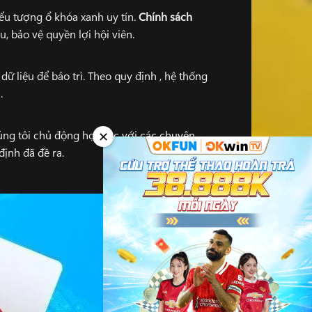
u tượng ổ khóa xanh uy tín.
Chính sách
, bảo vệ quyền lợi hội viên.
ữ liệu để bảo trì. Theo quy định , hệ thống
.
úng tôi chủ động hợp tác với các chuyên
✕
ịnh đã đề ra.