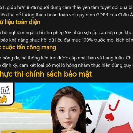
T, giúp hơn 85% người dùng cảm thấy yên tâm tuyệt đối qua biể
iên tục để tương thích hoàn toàn với quy định GDPR của Châu Âu
 liệu toàn diện
i bộ nghiêm ngặt, chỉ cho phép 5% nhân sự cấp cao tiếp cận kho d
m bảo khả năng phục hồi dữ liệu đạt mức 100% trước mọi kịch bản
c cuộc tấn công mạng
p bóng đá, hệ thống liên tục được cập nhật bản vá hàng tuần. Ch
 định kỳ, cam kết loại bỏ mọi lỗ hổng nhằm thực hiện đúng quy đ
thực thi chính sách bảo mật