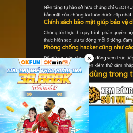
Nền tảng tự hào sở hữu chứng chỉ GEOTRUS
bảo mật
của chúng tôi luôn được cập nhật l
Chính sách bảo mật giúp bảo vệ dữ
Chúng tôi thực thi quy trình phân quyền nộ
thực hiện sao lưu tự động mỗi 6 tiếng, đả
Phòng chống hacker cũng như cá
Để giữ an toàn cho cộng đồng xem trực tiế
✕
gia an ninh để thực hiện kiểm thử xâm nhập
Vai trò người dùng trong 