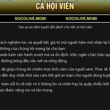
Tạo sự an tâm tuyệt đối dành cho tất cả hội viên
ch nghiêm túc và quyết liệt, giá trị mà người hâm mộ nhận lại là
 thống của chúng tôi mang lại cho bạn:
 web luôn vận hành mượt mà và ổn định. Việc ngăn chặn hiệu q
ỗi đường bóng đều sắc nét và sống động.
u đã giúp chúng tôi chiếm trọn tình cảm của người xem. Thực t
m đến duy nhất nhờ vào cam kết giữ an toàn cho người dùng tuyệt
oàn nỗi lo về việc rò rỉ thông tin cá nhân hay bị quấy nhiễu bởi
ạn được nâng niu và tôn trọng.