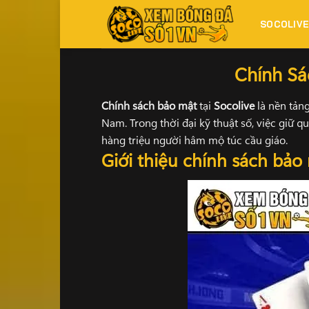
Bỏ
qua
SOCOLIV
Trang Chủ
-
Chính Sách Bảo Mật Socolive – Các Ti
nội
dung
Chính Sá
Chính sách bảo mật
tại
Socolive
là nền tảng
Nam. Trong thời đại kỹ thuật số, việc giữ q
hàng triệu người hâm mộ túc cầu giáo.
Giới thiệu chính sách bảo