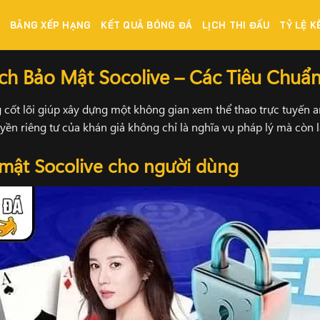
E
BẢNG XẾP HẠNG
KẾT QUẢ BÓNG ĐÁ
LỊCH THI ĐẤU
TỶ LỆ K
êu Chuẩn Nên Biết
ch Bảo Mật Socolive – Các Tiêu Chuẩn
 cốt lõi giúp xây dựng một không gian xem thể thao trực tuyến a
uyền riêng tư của khán giả không chỉ là nghĩa vụ pháp lý mà còn 
 mật Socolive cho người dùng